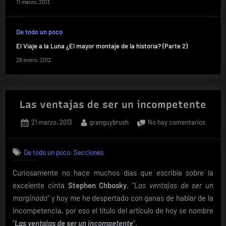
11 marzo, 2013
De todo un poco
El Viaje a la Luna ¿El mayor montaje de la historia? (Parte 2)
28 enero, 2012
Las ventajas de ser un incompetente
Posted
By
en
21 marzo, 2013
granguybrush
No hay comentarios
on
Las
ventaja
,
De todo un poco
Secciones
de
ser
Curiosamente no hace muchos días que escribía sobre la
un
excelente cinta
Stephen Chbosky
, “
Las ventajas de ser un
incomp
marginado
” y hoy me he despertado con ganas de hablar de la
incompetencia, por eso el título del artículo de hoy se nombre
“
Las ventajas de ser un incompetente
”.