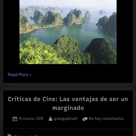
«Grandes
Read More
»
Viajes:
Porque
viajar,
Críticas de Cine: Las ventajas de ser un
no
marginado
es
Posted
By
en
14 marzo, 2013
granguybrush
No hay comentarios
hacer
on
Crítica
turismo…»
de