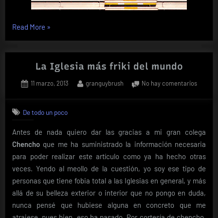
«Críticas
Read More
»
de
Cine:
Las
La Iglesia más friki del mundo
ventajas
Posted
By
en
11 marzo, 2013
granguybrush
No hay comentarios
de
on
La
ser
Iglesia
un
De todo un poco
más
marginado»
friki
Antes de nada quiero dar las gracias a mi gran colega
del
Chencho
que me ha suministrado la información necesaria
mundo
para poder realizar este artículo como ya ha hecho otras
veces. Yendo al meollo de la cuestión, yo soy ese tipo de
personas que tiene fobia total a las Iglesias en general, y más
allá de su belleza exterior o interior que no pongo en duda,
nunca pensé que hubiese alguna en concreto que me
atrajese, pues bien, eso ha pasado. Por cortesía de chencho,