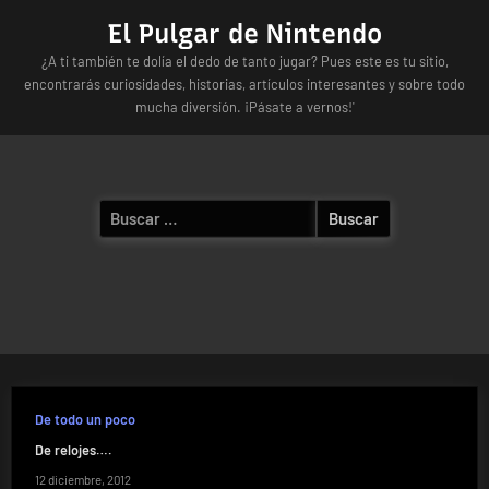
Skip
El Pulgar de Nintendo
to
¿A ti también te dolía el dedo de tanto jugar? Pues este es tu sitio,
content
encontrarás curiosidades, historias, artículos interesantes y sobre todo
mucha diversión. ¡Pásate a vernos!'
Buscar:
De todo un poco
De relojes….
12 diciembre, 2012