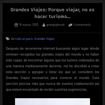
Aibar?»
Grandes Viajes: Porque viajar, no es
hacer turismo…
Posted
By
en
15 marzo, 2013
granguybrush
1 comentario
on
Grandes
Viajes:
,
De todo un poco
Grandes Viajes
Porque
viajar,
Después de recorrerme internet buscando algún lugar dónde
no
viniesen recogidos los grandes viajes del mundo y no haber
es
hacer
sido capaz de encontrar alguna que los tuviera ordenados de
turismo…
una manera medianamente decente, me he decidido a crear
esta sección y agrupar y listar los que yo considero los
Grandes Viajes necesarios para conocer el mundo. Esta
sección precisa más que nunca de vuestra colaboración así
que estaré encantado de recibir vuestras sugerencias.