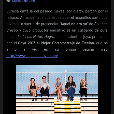
Críticas de Cine
Cine:
Las
Curiosa cinta la del pasado jueves, por cierto, perdón por el
ventaja
retraso. Antes de nada quería destacar el magnífico corto que
de
ser
tuvimos la suerte de presenciar “
Aquel no era yo
” de
Esteban
un
Crespo
y cuyo productor ejecutivo es un culipardo de pura
margin
cepa,
José Luis Matas-Negrete
, una auténtica joya, premiada
con el
Goya 2013 al Mejor Cortometraje de Ficción
, que os
animo a ver en su propia página web
http://www.aquelnoerayo.com/