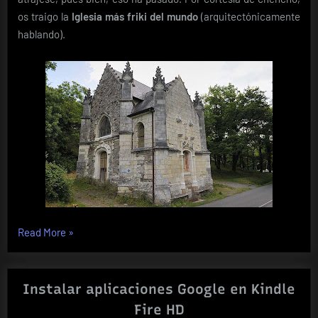
os traigo la
Iglesia más friki del mundo
(arquitectónicamente
hablando).
«La
Read More
»
Iglesia
más
friki
Instalar aplicaciones Google en Kindle
del
Fire HD