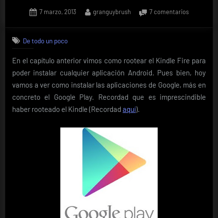
mundo»
Posted
By
en
7 marzo, 2013
granguybrush
7 comentarios
on
Instalar
aplicacion
De todo un poco
Google
en
En el capítulo anterior vimos como rootear el Kindle Fire para
Kindle
poder instalar cualquier aplicación Android. Pues bien, hoy
Fire
HD
vamos a ver como instalar las aplicaciones de Google, más en
concreto el Google Play. Recordad que es imprescindible
haber rooteado el Kindle (Recordad
aquí
).