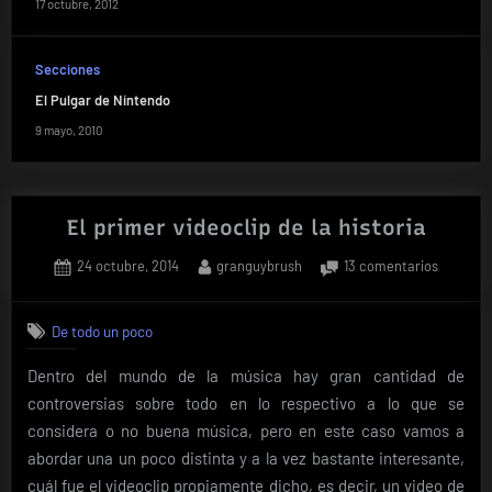
17 octubre, 2012
Secciones
El Pulgar de Nintendo
9 mayo, 2010
El primer videoclip de la historia
Posted
By
en
24 octubre, 2014
granguybrush
13 comentarios
on
El
primer
De todo un poco
videoclip
de
Dentro del mundo de la música hay gran cantidad de
la
controversias sobre todo en lo respectivo a lo que se
historia
considera o no buena música, pero en este caso vamos a
abordar una un poco distinta y a la vez bastante interesante,
cuál fue el videoclip propiamente dicho, es decir, un video de