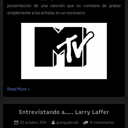
presentación de una canción que no constara de grabar
simplemente a los artistas en un escenario.
«El
Read More
»
primer
videoclip
de
Entrevistando a….. Larry Laffer
la
Posted
By
en
22 octubre, 2014
granguybrush
14 comentarios
historia»
on
Entrevis