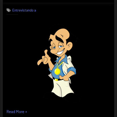
a…..
Entrevistando a
Larry
Laffer
«Entrevistando
Read More
»