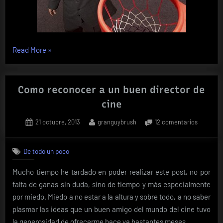
«La
Read More
»
vida
puede
ser
Como reconocer a un buen director de
maravillosa!!»
cine
Posted
By
en
21 octubre, 2013
granguybrush
12 comentarios
on
Como
reconoc
De todo un poco
a
un
Mucho tiempo he tardado en poder realizar este post, no por
buen
falta de ganas sin duda, sino de tiempo y más especialmente
director
de
por miedo. Miedo a no estar a la altura y sobre todo, a no saber
cine
plasmar las ideas que un buen amigo del mundo del cine tuvo
la generosidad de ofrecerme hace ya bastantes meses.