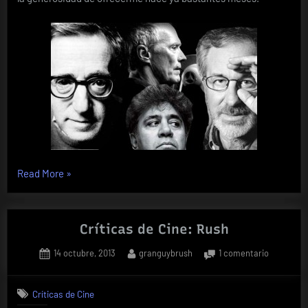
«Como
Read More
»
reconocer
a
un
Críticas de Cine: Rush
buen
Posted
By
en
14 octubre, 2013
granguybrush
1 comentario
director
on
Críticas
de
de
cine»
Críticas de Cine
Cine: