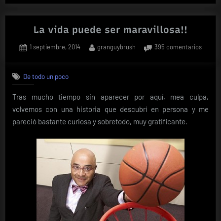
a…..
Larry
Laffer»
La vida puede ser maravillosa!!
Posted
By
en
1 septiembre, 2014
granguybrush
395 comentarios
on
La
vida
De todo un poco
puede
ser
Tras mucho tiempo sin aparecer por aquí, mea culpa,
maravil
volvemos con una historia que descubrí en persona y me
pareció bastante curiosa y sobretodo, muy gratificante.