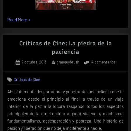
«Críticas
Read More
»
de
Cine:
Rush»
Críticas de Cine: La piedra de la
paciencia
Posted
By
en
7 octubre, 2013
granguybrush
14 comentarios
on
Críticas
de
Críticas de Cine
Cine:
La
Absolutamente desgarradora y penetrante, una película que te
piedra
emociona desde el principio al final, a través de un viaje
de
la
interior de la paz a la locura rasgando todos los aspectos
pacienci
principales de la cruel cultura afgana; violencia, machismo,
fundamentalismo, desesperación y pobreza. Una historia de
pasión y liberación que no deja indiferente a nadie.