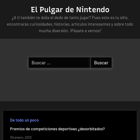
Skip
El Pulgar de Nintendo
to
¿A ti también te dolía el dedo de tanto jugar? Pues este es tu sitio,
content
encontrarás curiosidades, historias, artículos interesantes y sobre todo
mucha diversión. ¡Pásate a vernos!'
Buscar:
De todo un poco
Premios de competiciones deportivas ¿desorbitados?
30 enero, 2013