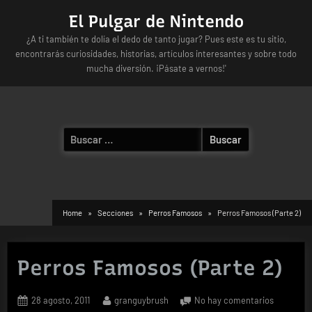
Skip
El Pulgar de Nintendo
to
¿A ti también te dolía el dedo de tanto jugar? Pues este es tu sitio,
content
encontrarás curiosidades, historias, artículos interesantes y sobre todo
mucha diversión. ¡Pásate a vernos!'
Buscar:
Home
Secciones
Perros Famosos
Perros Famosos (Parte 2)
Perros Famosos (Parte 2)
Posted
By
en
28 agosto, 2011
granguybrush
No hay comentarios