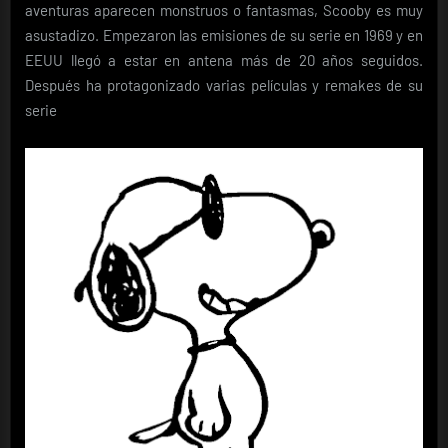
aventuras aparecen monstruos o fantasmas, Scooby es muy
asustadizo. Empezaron las emisiones de su serie en 1969 y en
EEUU llegó a estar en antena más de 20 años seguidos.
Después ha protagonizado varias películas y remakes de su
serie