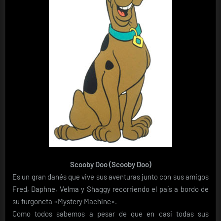
Scooby Doo (Scooby Doo)
Es un gran danés que vive sus aventuras junto con sus amigos
Fred, Daphne, Velma y Shaggy recorriendo el país a bordo de
su furgoneta «Mystery Machine».
Como todos sabemos a pesar de que en casi todas sus