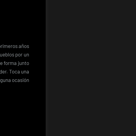
 primeros años
pueblos por un
e forma junto
íder. Toca una
lguna ocasión