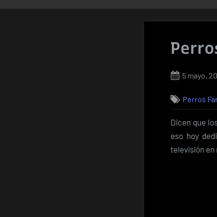
Perro
Posted
5 mayo, 20
on
Perros F
Dicen que los
eso hoy dedi
televisión en