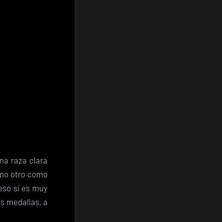
na raza clara
guno otro como
eso sí es muy
as medallas, a