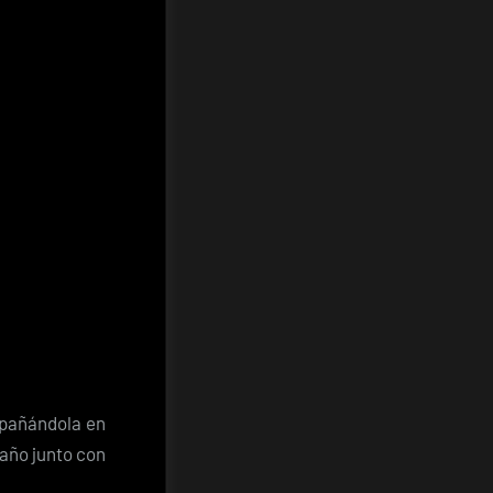
mpañándola en
año junto con