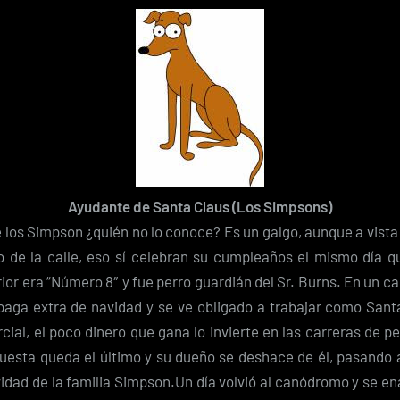
Ayudante de Santa Claus (Los Simpsons)
e los Simpson ¿quién no lo conoce? Es un galgo, aunque a vist
o de la calle, eso sí celebran su cumpleaños el mismo día 
or era “Número 8″ y fue perro guardián del Sr. Burns. En un c
 paga extra de navidad y se ve obligado a trabajar como Sant
ial, el poco dinero que gana lo invierte en las carreras de pe
puesta queda el último y su dueño se deshace de él, pasando a
vidad de la familia Simpson.Un día volvió al canódromo y se e