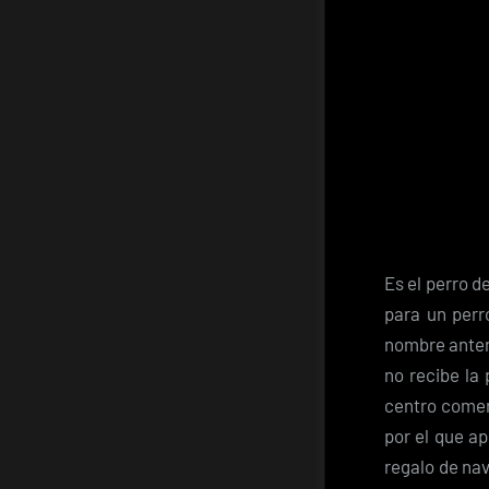
Es el perro d
para un perr
nombre anteri
no recibe la
centro comerc
por el que a
regalo de na