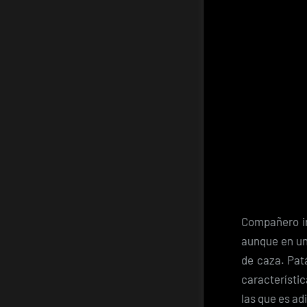
Compañero in
aunque en un 
de caza. Pat
característic
las que es a