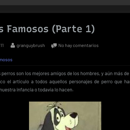
s Famosos (Parte 1)
By
en
11
granguybrush
No hay comentarios
Perros
amosos
Famosos
(Parte
 perros son los mejores amigos de los hombres, y aún más de 
1)
co el artículo a todos aquellos personajes de perro que h
 nuestra infancia o todavía lo hacen.