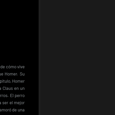
a de cómo vive
que Homer. Su
apítulo, Homer
a Claus en un
rros. El perro
 ser el mejor
namoró de una