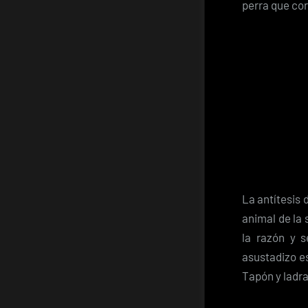
perra que co
La antítesis 
animal de la 
la razón y 
asustadizo es
Tapón y ladra