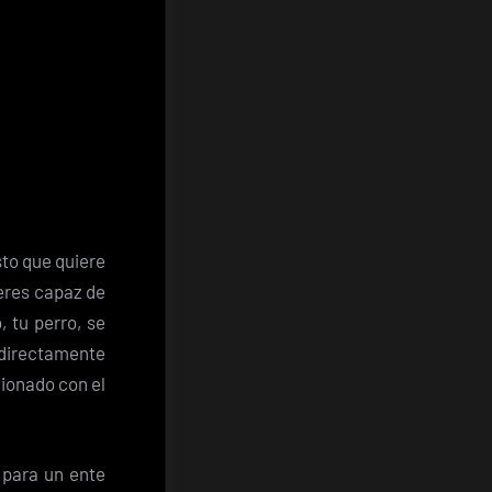
sto que quiere
 eres capaz de
 tu perro, se
s directamente
cionado con el
 para un ente