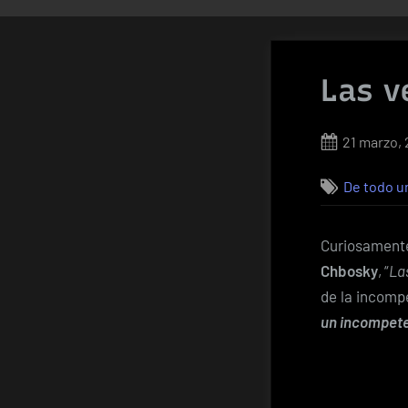
Las v
Posted
21 marzo, 
on
De todo u
Curiosament
Chbosky
, “
La
de la incompe
un incompet