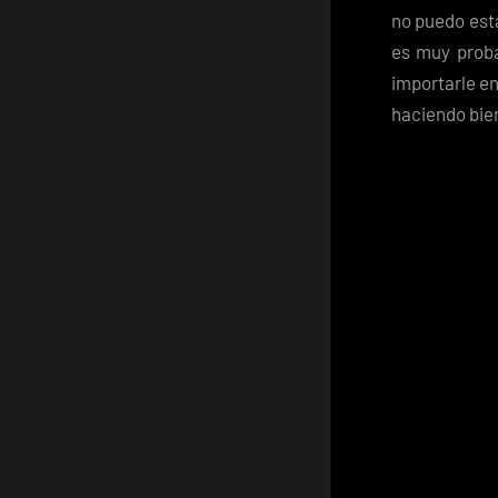
no puedo esta
es muy proba
importarle en
haciendo bie