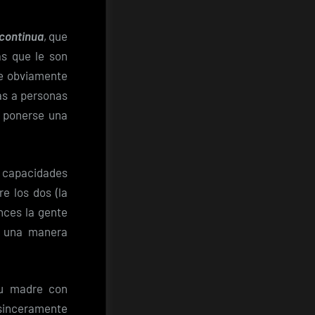
 continua
, que
s que le son
ue obviamente
as a personas
n ponerse una
 capacidades
e los dos (la
onces la gente
e una manera
su madre con
 sinceramente