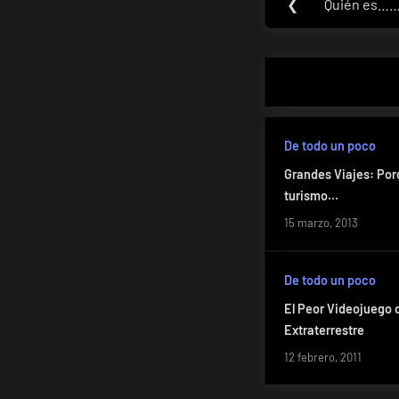
❮
Quién es…
Previous
de
Post:
entradas
De todo un poco
Grandes Viajes: Porq
turismo…
15 marzo, 2013
De todo un poco
El Peor Videojuego de
Extraterrestre
12 febrero, 2011