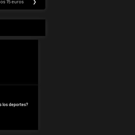
os 15 euros
❯
s los deportes?