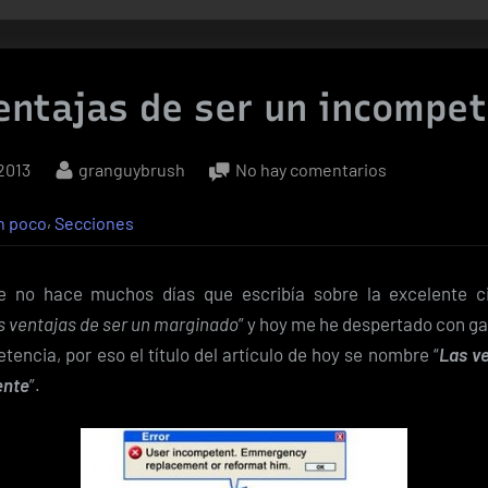
entajas de ser un incompe
By
en
2013
granguybrush
No hay comentarios
Las
,
n poco
Secciones
ventajas
de
ser
e no hace muchos días que escribía sobre la excelente 
un
s ventajas de ser un marginado
” y hoy me he despertado con ga
incompetent
tencia, por eso el título del artículo de hoy se nombre “
Las ve
ente
”.