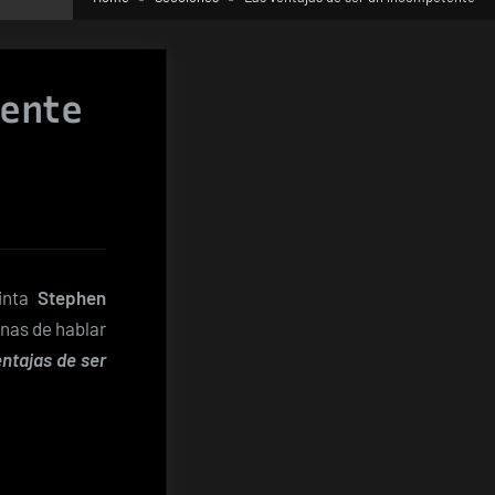
tente
cinta
Stephen
nas de hablar
e
ntajas de ser