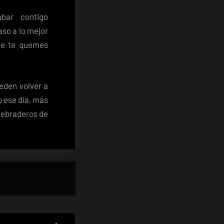
bar contigo
so a lo mejor
que te quemes
eden volver a
o ese día, más
uebraderos de