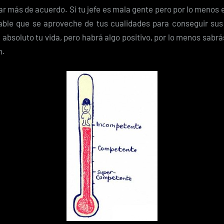
r más de acuerdo. Si tu jefe es mala gente pero por lo menos e
ble que se aproveche de tus cualidades para conseguir sus 
 absoluto tu vida, pero habrá algo positivo, por lo menos sabrá
n.