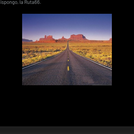
ispongo, la Ruta66.
randes
jes: