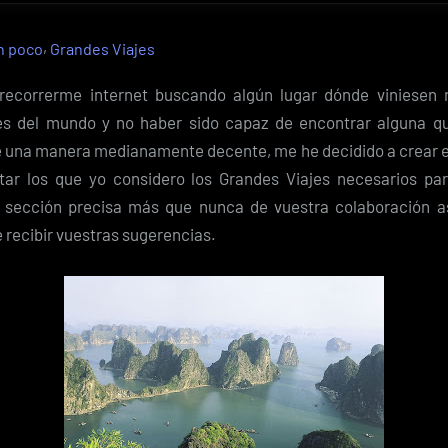
Via
Po
,
n poco
Grandes Viajes
viaj
no
ecorrerme internet buscando algún lugar dónde viniesen r
es
es del mundo y no haber sido capaz de encontrar alguna qu
hac
 una manera medianamente decente, me he decidido a crear e
tu
star los que yo considero los Grandes Viajes necesarios pa
sección precisa más que nunca de vuestra colaboración as
 recibir vuestras sugerencias.