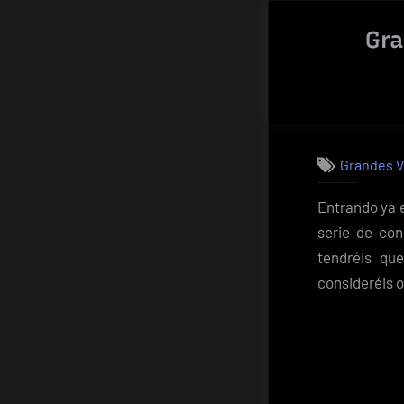
Ru
Gra
–
El
se
am
Grandes V
Entrando ya e
serie de con
tendréis qu
consideréis o