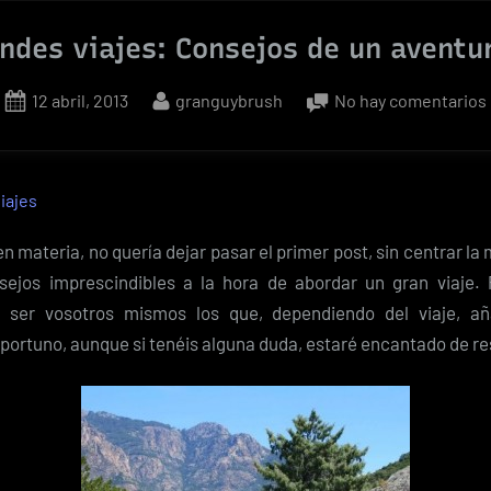
ta66
ndes viajes: Consejos de un aventu
Posted
By
12 abril, 2013
granguybrush
No hay comentarios
ntimiento
on
ericano»
iajes
n materia, no quería dejar pasar el primer post, sin centrar la
sejos imprescindibles a la hora de abordar un gran viaje.
e ser vosotros mismos los que, dependiendo del viaje, añ
portuno, aunque si tenéis alguna duda, estaré encantado de re