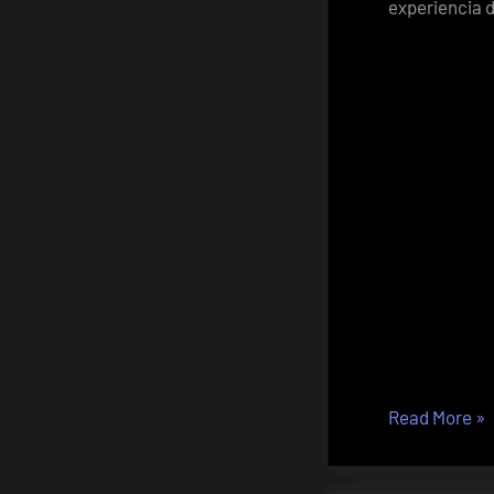
experiencia d
«G
Read More
»
via
La