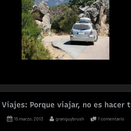
randes
jes:
nsejos
Viajes: Porque viajar, no es hacer
enturero»
Posted
By
en
15 marzo, 2013
granguybrush
1 comentario
on
Gr