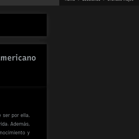
americano
en
Grandes
iajes:
La
Ruta66
ser por ella,
l
vida. Además,
sentimiento
onocimiento y