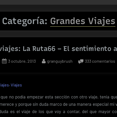
Categoría:
Grandes Viajes
viajes: La Ruta66 – El sentimiento 
Posted
By
3 octubre, 2013
granguybrush
333 comentarios
on
v
,
iajes
Viajes
–
 que no podía empezar esta sección con otro viaje, tenía que 
E
 merece y porque sin duda marco de una manera especial mi 
duda es el viaje de los que voy a contar, del que mayor c