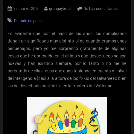
Posted
By
en
28 marzo, 2012
granguybrush
No hay comentarios
on
Feliz
De todo un poco
Cumpleañ
seas..
Es evidente que con el paso de los años, los cumpleaños
tienen un significado muy distinto al de cuando éramos unos
pequeñajos, pero yo me sorprendo gratamente de algunas
cosas que he aprendido en el último y que desde luego no son
nuevas y han existido siempre, por lo tanto o no me he
percatado de ellas, cosa que dudo teniendo en cuenta mi nivel
de inteligencia (casi a la altura de los frikis del sálvame) o bien
las he desechado cual colilla en la frontera del Vaticano.