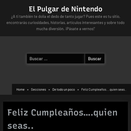
Skip
El Pulgar de Nintendo
to
¿A ti también te dolía el dedo de tanto jugar? Pues este es tu sitio,
content
encontrarás curiosidades, historias, artículos interesantes y sobre todo
mucha diversión. ¡Pásate a vernos!'
Buscar:
Home
Secciones
De todo un poco
Feliz Cumpleaños….quien seas..
Feliz Cumpleaños….quien
seas..