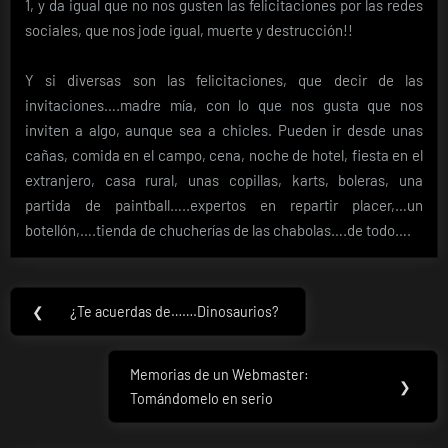
1, y da igual que no nos gusten las felicitaciones por las redes
sociales, que nos jode igual, muerte y destrucción!!
Y si diversas son las felicitaciones, que decir de las
invitaciones….madre mía, con lo que nos gusta que nos
inviten a algo, aunque sea a chicles. Pueden ir desde unas
cañas, comida en el campo, cena, noche de hotel, fiesta en el
extranjero, casa rural, unas copillas, karts, boleras, una
partida de paintball…..expertos en repartir placer,…un
botellón,….tienda de chucherías de las chabolas….de todo….
Navegación
❮
¿Te acuerdas de…….Dinosaurios?
Previous
de
Post:
entradas
Memorias de un Webmaster:
Next
❯
Tomándomelo en serio
Post: