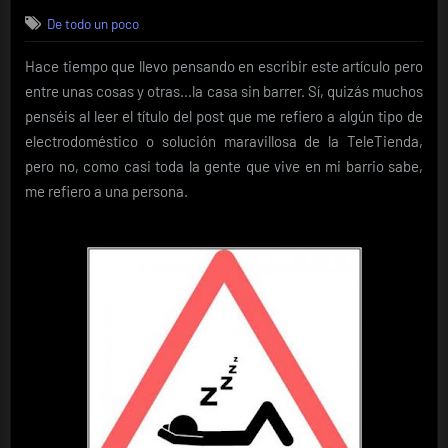
on
El
De todo un poco
Plancha-
Esquinas
Hace tiempo que llevo pensando en escribir este artículo pero
entre unas cosas y otras…la casa sin barrer. Sí, quizás muchos
penséis al leer el título del post que me refiero a algún tipo de
electrodoméstico o solución maravillosa de la TeleTienda,
pero no, como casi toda la gente que vive en mi barrio sabe,
me refiero a una persona.