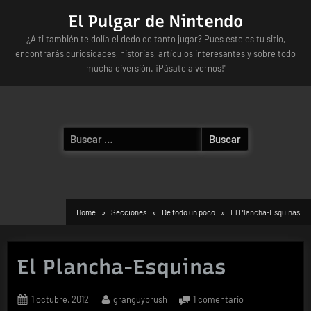
Skip
El Pulgar de Nintendo
to
¿A ti también te dolía el dedo de tanto jugar? Pues este es tu sitio,
content
encontrarás curiosidades, historias, artículos interesantes y sobre todo
mucha diversión. ¡Pásate a vernos!'
Buscar:
Home
Secciones
De todo un poco
El Plancha-Esquinas
El Plancha-Esquinas
Posted
By
en
1 octubre, 2012
granguybrush
1 comentario