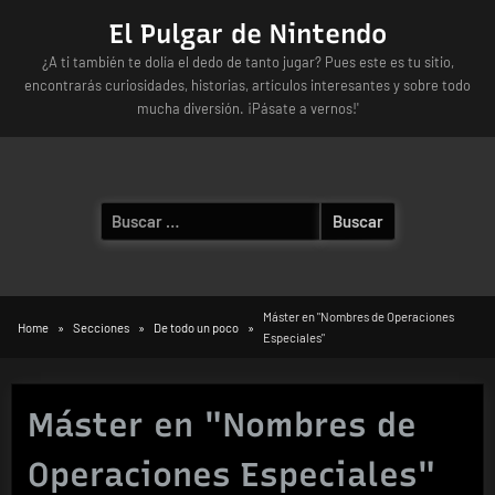
Skip
El Pulgar de Nintendo
to
¿A ti también te dolía el dedo de tanto jugar? Pues este es tu sitio,
content
encontrarás curiosidades, historias, artículos interesantes y sobre todo
mucha diversión. ¡Pásate a vernos!'
Buscar:
Máster en "Nombres de Operaciones
Home
Secciones
De todo un poco
Especiales"
Máster en "Nombres de
Operaciones Especiales"