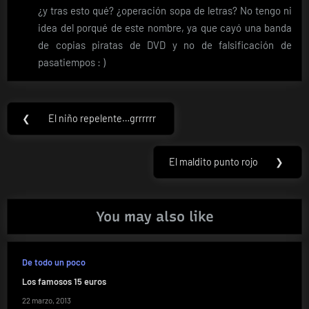
¿y tras esto qué? ¿operación sopa de letras? No tengo ni
idea del porqué de este nombre, ya que cayó una banda
de copias piratas de DVD y no de falsificación de
pasatiempos : )
Navegación
❮
El niño repelente…grrrrrr
Previous
de
Post:
entradas
El maldito punto rojo
❯
Next
Post:
You may also like
De todo un poco
Los famosos 15 euros
22 marzo, 2013