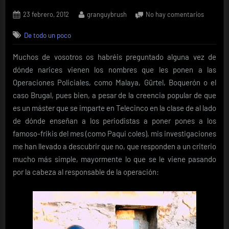
Posted
By
en
23 febrero, 2012
granguybrush
No hay comentarios
on
Máster
De todo un poco
en
"Nombre
Muchos de vosotros os habréis preguntado alguna vez de
de
Operaci
dónde narices vienen los nombres que les ponen a las
Especial
Operaciones Policiales, como Malaya, Gürtel, Boquerón o el
caso Brugal, pues bien, a pesar de la creencia popular de que
es un máster que se imparte en Telecinco en la clase de al lado
de dónde enseñan a los periodistas a poner pones a los
famoso-frikis del mes (como Paqui coles), mis investigaciones
me han llevado a descubrir que no, que responden a un criterio
mucho más simple, mayormente lo que se le viene pasando
por la cabeza al responsable de la operación: