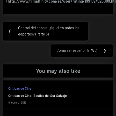
(http://www.filmaffinity.com/es/user/rating/199169/526099.ht
Navegación
Control del dopaje: ¿Igual en todos los
Previous
❮
de
deportes? (Parte 3)
Post:
entradas
Como ser español. El WC
❯
Next
Post:
You may also like
Críticas de Cine
Críticas de Cine: Bestias del Sur Salvaje
8 febrero, 2013