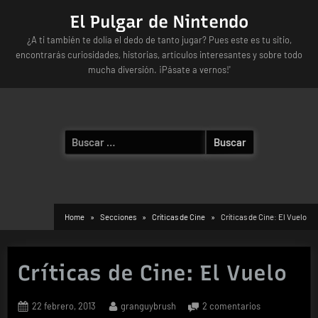
Skip
El Pulgar de Nintendo
to
¿A ti también te dolía el dedo de tanto jugar? Pues este es tu sitio,
content
encontrarás curiosidades, historias, artículos interesantes y sobre todo
mucha diversión. ¡Pásate a vernos!'
Buscar:
Home
Secciones
Críticas de Cine
Críticas de Cine: El Vuelo
Críticas de Cine: El Vuelo
Posted
By
en
22 febrero, 2013
granguybrush
2 comentarios