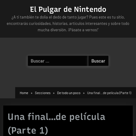
Skip
El Pulgar de Nintendo
to
¿A ti también te dolía el dedo de tanto jugar? Pues este es tu sitio,
content
encontrarás curiosidades, historias, artículos interesantes y sobre todo
mucha diversión. ¡Pásate a vernos!'
Buscar:
Home
Secciones
De todo un poco
Una final…de película (Parte 1)
Una final…de película
(Parte 1)