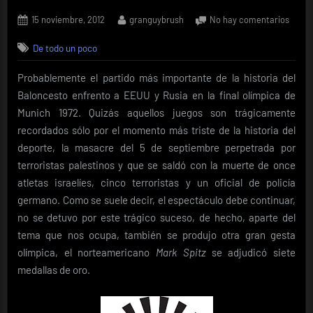
Posted
By
en
15 noviembre, 2012
granguybrush
No hay comentarios
on
Una
De todo un poco
final
de
Probablemente el partido más importante de la historia del
pelícu
(Part
Baloncesto enfrento a EEUU y Rusia en la final olímpica de
1)
Munich 1972. Quizás aquellos juegos son trágicamente
recordados sólo por el momento más triste de la historia del
deporte, la masacre del 5 de septiembre perpetrada por
terroristas palestinos y que se saldó con la muerte de once
atletas israelíes, cinco terroristas y un oficial de policía
germano. Como se suele decir, el espectáculo debe continuar,
no se detuvo por este trágico suceso, de hecho, aparte del
tema que nos ocupa, también se produjo otra gran gesta
olímpica, el norteamericano
Mark Spitz
se adjudicó siete
medallas de oro.