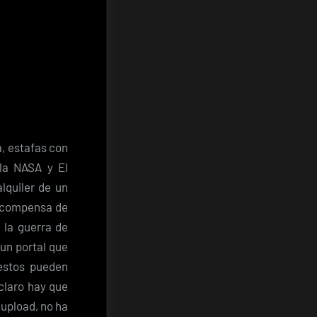
a, estafas con
la NASA y El
lquiler de un
 recompensa de
 la guerra de
 un portal que
estos pueden
claro hay que
aupload, no ha