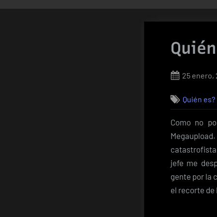
Quié
Posted
25 enero,
on
Quién es?
Como no pod
Megaupload.
catastrofista
jefe me des
gente por la
el recorte de 