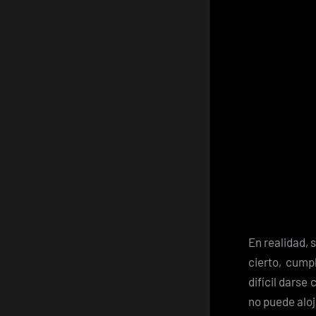
En realidad, 
cierto, cump
difícil darse
no puede aloja