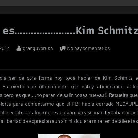
n es………………….Kim Schmit
By
en
 2012
granguybrush
No hay comentarios
Quién
es………………
Schmitz?
ía ser de otra forma hoy toca hablar de Kim Schmitz e
 Es cierto que últimamente me estoy aficionando a l
s pero, es que….no paran de salir cosas nuevas!! Resuelta que 
pierta para comentarme que el FBI había cerrado MEGAUPLO
 calle estaba totalmente revolucionada y se manifestaban aira
la libertad de expresión aún sin ni siquiera mirar en detalle el a