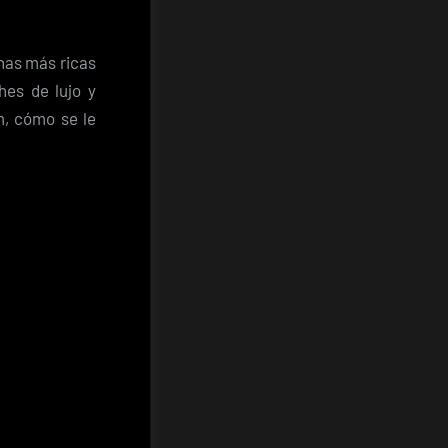
nas más ricas
hes de lujo y
m, cómo se le