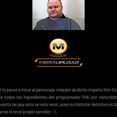
si te paras a mirar al personaje creador de dicho imperio Kim S
le todos los ingredientes del programador friki por naturale
 cuenta de que esto se veía venir, pues su historial delictivo es 
rse ni en el propio servidor : ) .