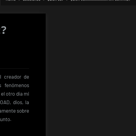
z?
….Kim
l creador de
os fenómenos
el otro día mi
AD, dios, la
damente sobre
sunto.