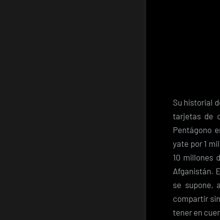
Su historial 
tarjetas de 
Pentágono en
yate por 1 mi
10 millones 
Afganistán. E
se supone, 
compartir si
tener en cuen