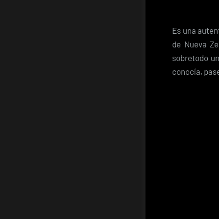
Es una auten
de Nueva Zel
sobretodo un
conocía, pas