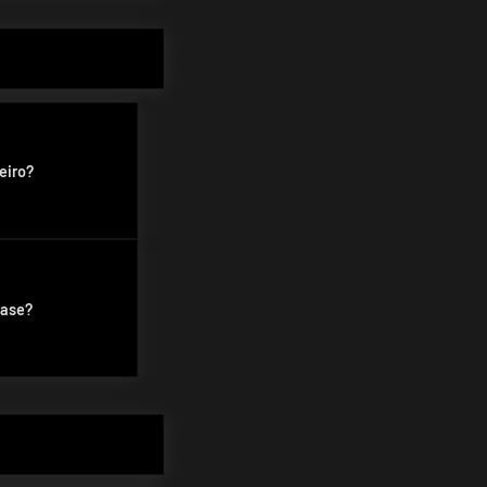
eiro?
ase?