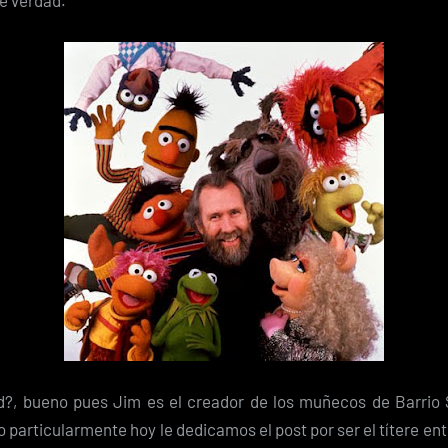
e verdad.
?, bueno pues Jim es el creador de los muñecos de Barrio
 particularmente hoy le dedicamos el post por ser el títere entr