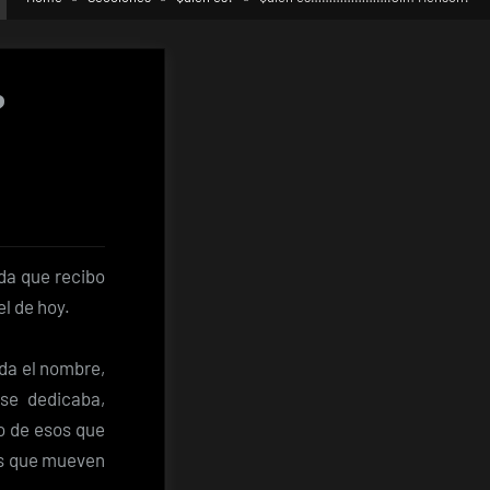
?
.Jim
da que recibo
el de hoy.
da el nombre,
 se dedicaba,
no de esos que
los que mueven