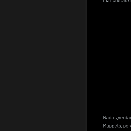
marionetas d
Nada ¿verdad
Muppets, pero