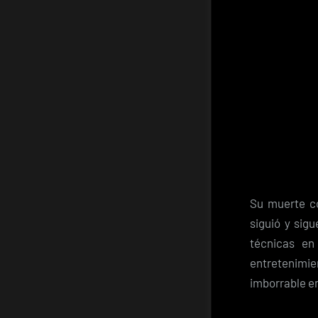
Su muerte co
siguió y sig
técnicas en
entretenimie
imborrable e