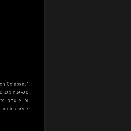
son Company”
ncluso nuevas
te arte y el
ecuerdo quede