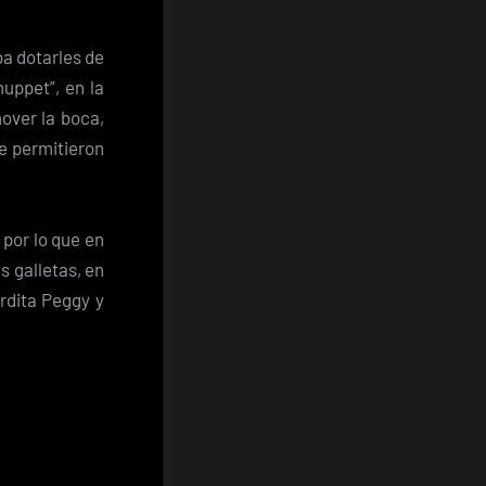
a dotarles de
uppet”, en la
over la boca,
e permitieron
 por lo que en
s galletas, en
rdita Peggy y