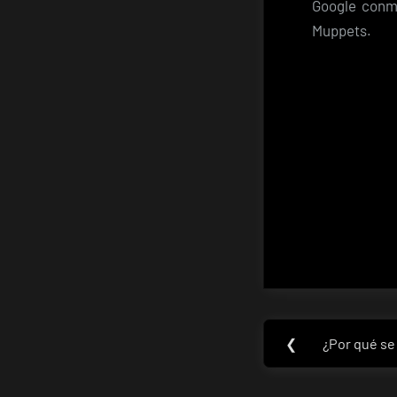
Google conm
Muppets.
Navegaci
❮
¿Por qué se
Previous
de
Post: