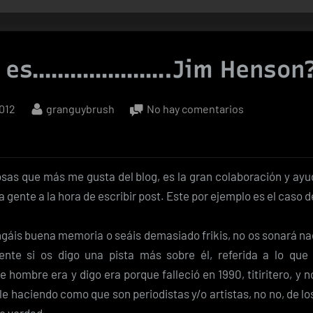
n es………………….Jim Henson
By
en
2012
granguybrush
No hay comentarios
Quién
es…………………
Henson?
osas que más me gusta del blog, es la gran colaboración y ayu
la gente a la hora de escribir post. Este por ejemplo es el caso d
ngáis buena memoria o seáis demasiado frikis, no os sonará na
nte si os digo una pista más sobre él, referida a lo que
 hombre era y digo era porque falleció en 1990, titiritero, y 
ele haciendo como que son periodistas y/o artistas, no no, de 