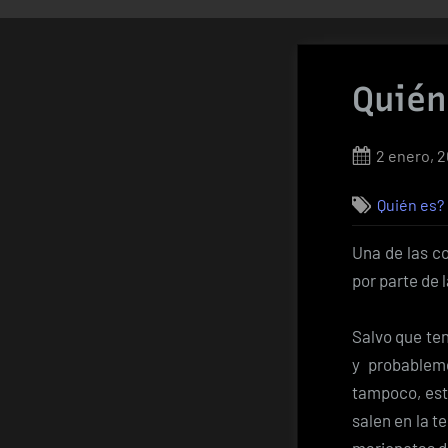
Quié
Posted
2 enero, 
on
Quién es?
Una de las c
por parte de 
Salvo que te
y probableme
tampoco, este
salen en la t