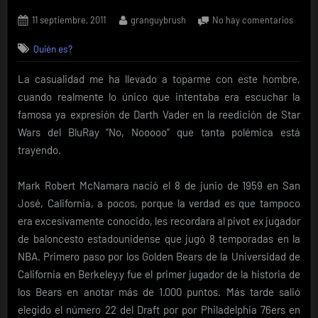
Posted
By
en
11 septiembre, 2011
granguybrush
No hay comentarios
on
Quién
Quién es?
es……
McNa
La casualidad me ha llevado a toparme con este hombre,
cuando realmente lo único que intentaba era escuchar la
famosa ya expresión de Darth Vader en la reedición de Star
Wars del BluRay “No, Nooooo” que tanta polémica está
trayendo.
Mark Robert McNamara nació el 8 de junio de 1959 en San
José, California, a pocos, porque la verdad es que tampoco
era excesivamente conocido, les recordara al pivot ex jugador
de baloncesto estadounidense que jugó 8 temporadas en la
NBA. Primero paso por los Golden Bears de la Universidad de
California en Berkeley.y fue el primer jugador de la historia de
los Bears en anotar más de 1.000 puntos. Más tarde salió
elegido el número 22 del Draft por por Philadelphia 76ers en