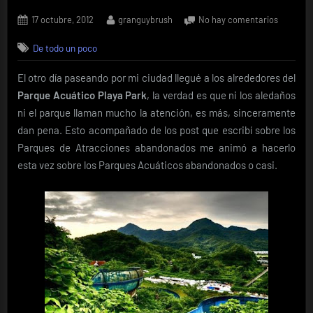
Posted
By
en
17 octubre, 2012
granguybrush
No hay comentarios
on
Parques
De todo un poco
de
Acuátic
El otro día paseando por mi ciudad llegué a los alrededores del
abandon
(Parte
Parque Acuático Playa Park
, la verdad es que ni los aledaños
1)
ni el parque llaman mucho la atención, es más, sinceramente
dan pena. Esto acompañado de los post que escribí sobre los
Parques de Atracciones abandonados me animó a hacerlo
esta vez sobre los Parques Acuáticos abandonados o casi.