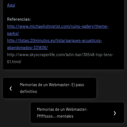
Aquí
Referencias:
http://www.michaeljohngrist.com/ruins-gallery/theme-
parks/
http://listas.20minutos.es/lista/parques-acuaticos-
abandonados-331836/
http://www.skyscraperlife.com/latin-bar/36548-top-tens-
61.html/
Navegación
Memorias de un Webmaster: El paso
Previous
❮
de
definitivo
Post:
entradas
Memorias de un Webmaster:
Next
❯
Pffffssss….mentales
Post: