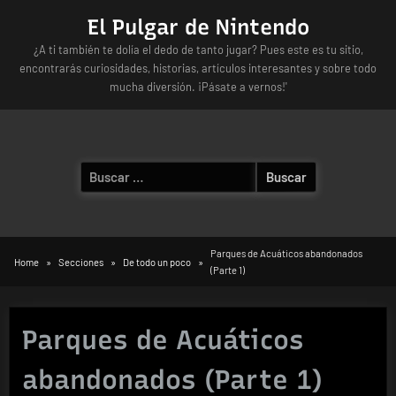
Skip
El Pulgar de Nintendo
to
¿A ti también te dolía el dedo de tanto jugar? Pues este es tu sitio,
content
encontrarás curiosidades, historias, artículos interesantes y sobre todo
mucha diversión. ¡Pásate a vernos!'
Buscar:
Parques de Acuáticos abandonados
Home
Secciones
De todo un poco
(Parte 1)
Parques de Acuáticos
abandonados (Parte 1)