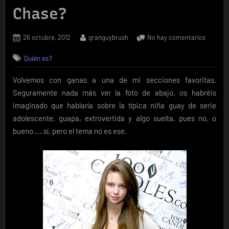
Chase?
Posted
By
en
26 octubre, 2012
granguybrush
No hay comentarios
on
Quién
Quién es?
es………
Chase?
Volvemos con ganas a una de mi secciones favoritas.
Seguramente nada más ver la foto de abajo, os habréis
imaginado que hablaría sobre la típica niña guay de serie
adolescente, guapa, extrovertida y algo suelta, pues no, o
bueno…..sí, pero el tema no es ese.