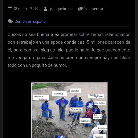
Posted
By
en
18 enero, 2013
granguybrush
1 comentario
on
Como
Como ser Español
ser
español.
Quizás no sea buena idea bromear sobre temas relacionados
El
Trabajo
con el trabajo en una época dónde casi 5 millones carecen de
él, pero como el blog es mío, puedo hacer lo que buenamente
me venga en gana. Además creo que siempre hay que tildar
todo con un poquito de humor.