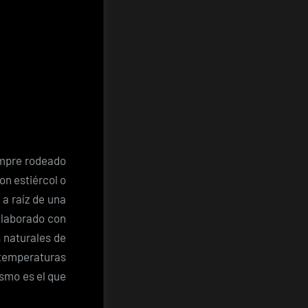
empre rodeado
on estiércol o
 a raíz de una
 elaborado con
 naturales de
temperaturas
ismo es el que