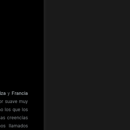
iza
y
Francia
bor suave muy
o los que los
las creencias
mos llamados