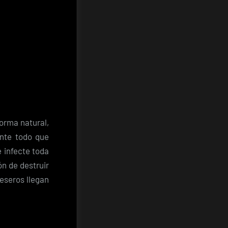
forma natural,
ante todo que
 infecte toda
ón de destruir
ueseros llegan