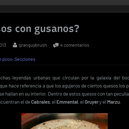
os con gusanos?
By
en
013
granguybrush
4 comentarios
¿Quesos
,
n poco
Secciones
con
gusanos?
chas leyendas urbanas que circulan por la galaxia del bo
que hace referencia a que los agujeros de ciertos quesos los
e hallan en su interior. Dentro de estos quesos con tan peculi
ncuentran el de
Cabrales
, el
Emmental
, el
Gruyer
y el
Marzu
.