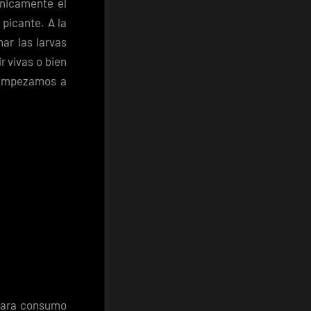
únicamente el
picante. A la
ar las larvas
r vivas o bien
 empezamos a
 para consumo