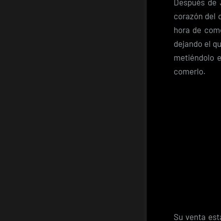
Después de 3
corazón del 
hora de come
dejando el qu
metiéndolo e
comerlo.
Su venta est