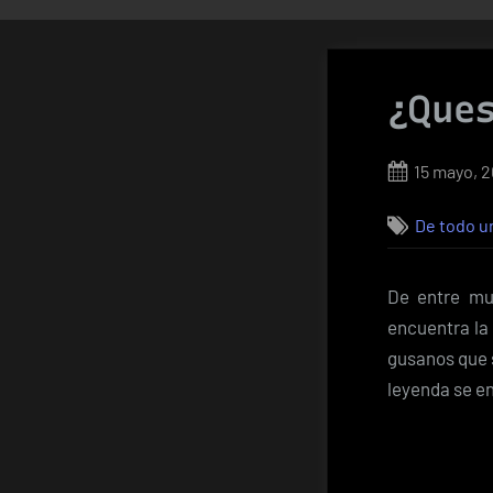
¿Ques
Posted
15 mayo, 2
on
De todo u
De entre mu
encuentra la 
gusanos que s
leyenda se e