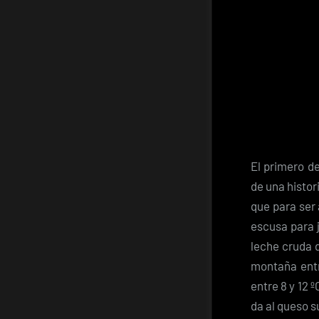
El primero de
de una histor
que para ser 
escusa para j
leche cruda 
montaña entr
entre 8 y 12 
da al queso s