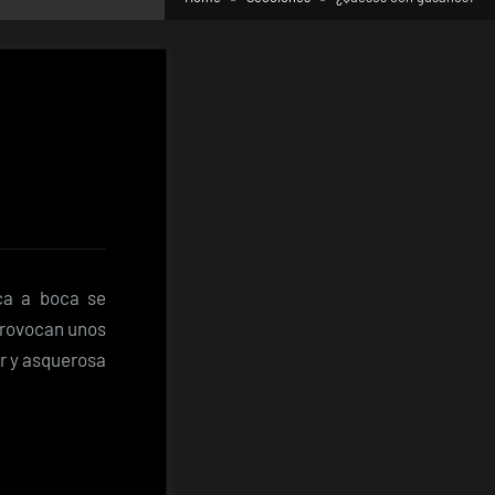
ca a boca se
 provocan unos
ar y asquerosa