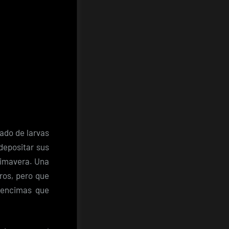
ado de larvas
depositar sus
primavera. Una
ros, pero que
 encimas que