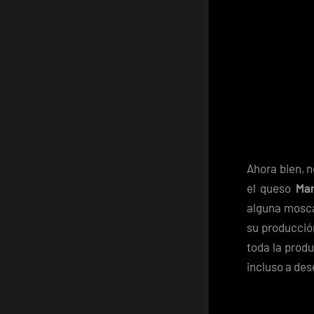
Ahora bien, n
el queso
Ma
alguna mosca
su producción
toda la produ
incluso a de