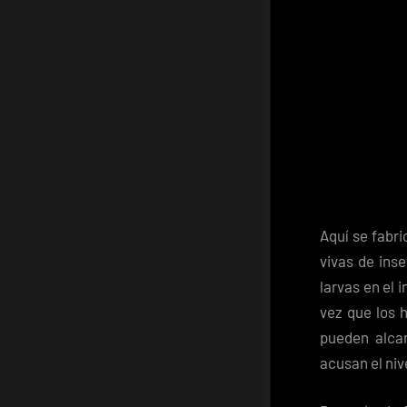
Aquí se fabr
vivas de ins
larvas en el 
vez que los 
pueden alca
acusan el ni