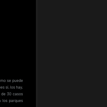
cómo se puede
s sí, los hay,
s de 30 casos
a los parques