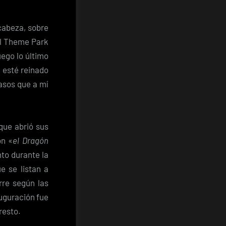
 cabeza, sobre
 al Theme Park
luego lo último
 esté reinado
casos que a mí
que abrió sus
ón «
el Dragón
to durante la
e se listan a
rre según las
auguración fue
resto.