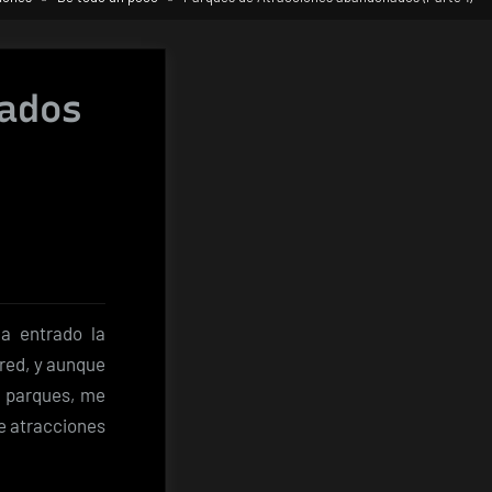
nados
a entrado la
s
 red, y aunque
e parques, me
de atracciones