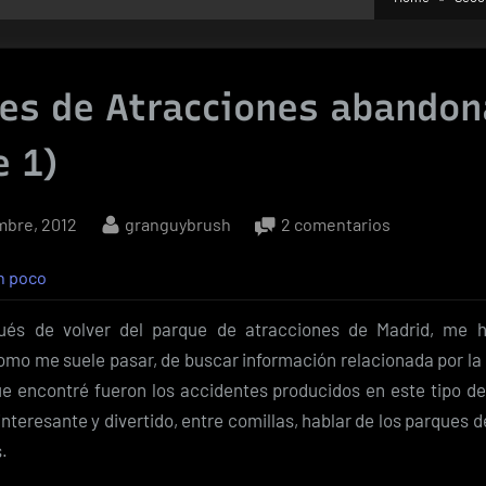
es de Atracciones abando
e 1)
By
en
mbre, 2012
granguybrush
2 comentarios
Parques
n poco
de
Atracciones
ués de volver del parque de atracciones de Madrid, me h
abandonado
omo me suele pasar, de buscar información relacionada por la
(Parte
ue encontré fueron los accidentes producidos en este tipo d
1)
nteresante y divertido, entre comillas, hablar de los parques 
.