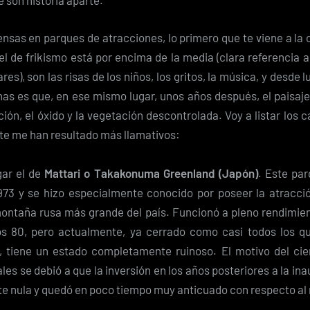
 son historia aparte.
nsas en parques de atracciones, lo primero que te viene a la
vel de frikismo está por encima de la media (clara referencia
res), son las risas de los niños, los gritos, la música, y desde 
nas es que, en ese mismo lugar, unos años después, el paisaje
ción, el óxido y la vegetación descontrolada. Voy a listar los 
e me han resultado más llamativos:
gar el de
Mattari o Takakonuma Greenland (Japón)
. Este par
973 y se hizo especialmente conocido por poseer la atracci
montaña rusa más grande del país. Funcionó a pleno rendimien
s 80, pero actualmente, ya cerrado como casi todos los qu
, tiene un estado completamente ruinoso. El motivo del cie
ales se debió a que la inversión en los años posteriores a la in
e nula y quedó en poco tiempo muy anticuado con respecto al 