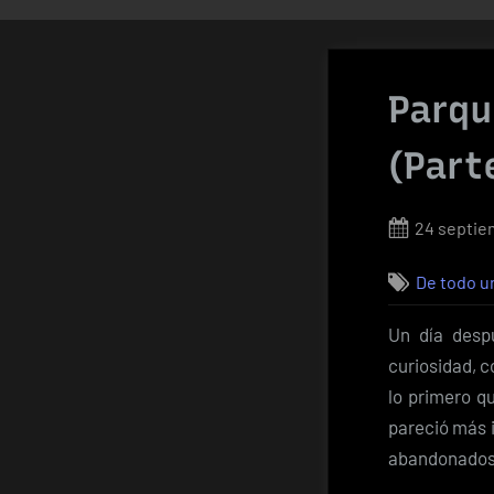
Parqu
(Part
Posted
24 septie
on
De todo u
Un día desp
curiosidad, c
lo primero q
pareció más i
abandonados