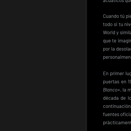
acuáticos que
Cuando tú pie
todo si tu ni
World y simila
que te imagi
por la desola
personalment
En primer lu
puertas en 1
Blanco
«, la 
década de lo
continuación
fuentes ofici
prácticament