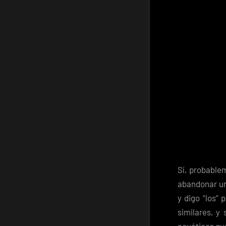
Sí, probable
abandonar un 
y digo “los”
similares, y